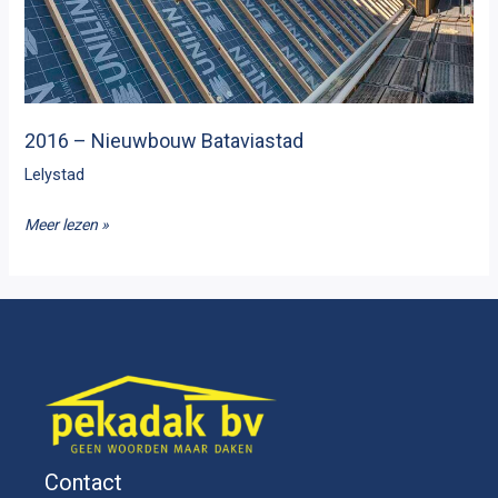
2016 – Nieuwbouw Bataviastad
Lelystad
2016
Meer lezen »
–
Nieuwbouw
Bataviastad
Contact